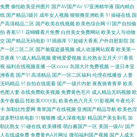
免费
偷怕欧美亚州图片
国产AV国产AV
97亚洲精华液
国内精自
频在线 殴美蜜桃 天天色图 2026男人网站 www日本黄色 国产资源网 美女色
线
国产精品3级片
成年女人视频
狠狠撸亚洲欧美
91操碰在线
国
色 欧美性交在线 亚洲污久 97视频在线久草 国产精品永久免费 欧美成人性爱
产高清精品二区
国产欧美在线视频
欧美色综合网
91国产自拍偷
拍
香蕉911
花蝴蝶看片免费
白丝美女免费网站
欧美女人与动物
网站 日韩精品一品二品 午夜av综合 自慰91 97超碰超碰在线 www婷婷com
交
国产精品无码电影
91插插库
97超碰大香蕉
户外自慰影院
国
产一区二区二区
国产偷窥盗摄视频
成人动漫网站观看
欧美第一
九一视频免费看 美日韩肏屄 日韩成性交网在线 天天干高清 影音成人视频 91
页夜夜
91成人精品视频
蜜桃爱爱视频
乱伦熟女五月天
91香蕉
视
福利在线视频直播
一区xxxxx
岛国大片免费视频
一道日本亚
人妻资源总站 大香蕉玖玖乐 精品中文在线 免费撸激情影院 日本操逼网 日韩
洲香蕉
国产91高清精品
国产一区二区福利
伦理在线播放
人妻
专区好吊视频 69自拍 99在线小视 成人日韩av网站 国产欧美日韩论坛 男同
无码精品
91自拍在线观看
国产一级片内射
夜夜骑青青草
欧美
色图人妻
在线免费欧美视频
免费黄色毛片
成人精品无码视频
欧
GAY内射 丝袜后入啊啊啊 亚洲色www无码 AV性爱久 传媒视频网站 老湿影院
美午夜极品
性欧美ⅩⅩⅩⅩ乱
欧美色色六月天
91影视网
午夜伦不
卡
加勒比性爱网
青草国产在线视频
亚洲国产精品导航
欧美色淫
免费x片 欧日资源 亚洲性爱Au av理论片在线 大香蕉少妇 91精东传媒网站 成
波多野结依电影
91狠狠撸
成人深夜电影
精品国产美女剃毛
加
勒比熟女
91碰在线
欧美裸模
萌白酱国产一区
美国一级AV
国产
人Av色情 三级黄色视频 综合另类首页 操碰在线 美女逼喷水 深夜福利专区
人在线成免费
免费黄色A片网址
微拍福利国产视频
国产人成无