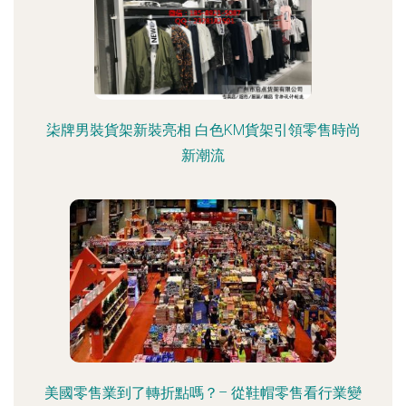
柒牌男裝貨架新裝亮相 白色KM貨架引領零售時尚
新潮流
美國零售業到了轉折點嗎？– 從鞋帽零售看行業變