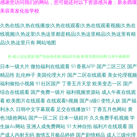
感谢您访问我们的网站，您可能还对以下资源感兴趣：新余酉嚷
美容美发化妆学校
久热在线|久热在线播放|久热在线观看|久热在线观看视频|久热在
线视频|久热这里|久热这里都是精品|久热这里精品|久热这里有精
品|久热这里只有
网站地图
日本一级大片
微拍福利在线观看
91香蕉APP
国产二区三区
国产
99精热 超碰人人熟女 日韩视频网站导航 综合精品系列 91社国产精品 AVV春
精品性
乱伦种子
美国伦理大片
国产二区在线观看
美女伦理视频
色 成人论坛资源 国产综合色在线 精品玖玖热 欧美另类综合网 日本午夜精华
福利偷拍小视频
91社区国产
丁香五月天堂
欧美变态一区
国产
综合在线观看
国产免费一级片
福利视频资源站
成人午夜在线观
亚洲另类图片69 91午夜色色 国产日韩欧美足交 美女视频不卡 人妻激情性爱
看
欧美图片在线观看
在线观看h视频
国产a级0
变性人妖
国产福
利永久
日韩中文字幕观看
足交在线播放91
丁香五月色网站
黄
小说 熟女黄网一区 91免费看在线 97视频在线91 成人电影香蕉视频 黄色性
色3级抢网站
国产一区二区
日本一级婬片
久久免费手机视频
学
生妹Av网站
亚洲人成免费网站
91大神自拍
福利片在线观看
国
情网站 美女sese 日韩成人剧场 婷婷色色资源网 超碰欧美色中色 久草蜜臀视
产成人内射无码
激情五月极品婷婷
国产剧情精品
成人三级伦理