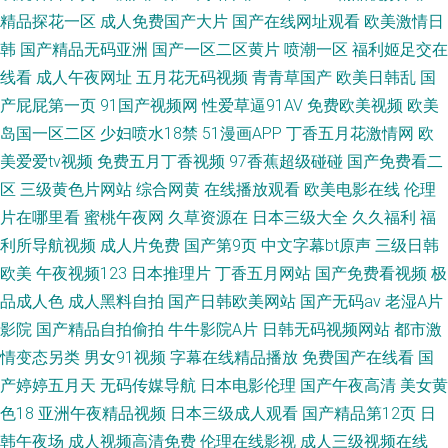
精品探花一区
成人免费国产大片
国产在线网址观看
欧美激情日
韩
国产精品无码亚洲
国产一区二区黄片
喷潮一区
福利姬足交在
线看
成人午夜网址
五月花无码视频
青青草国产
欧美日韩乱
国
产屁屁第一页
91国产视频网
性爱草逼91AV
免费欧美视频
欧美
岛国一区二区
少妇喷水18禁
51漫画APP
丁香五月花激情网
欧
美爱爱tv视频
免费五月丁香视频
97香蕉超级碰碰
国产免费看二
区
三级黄色片网站
综合网黄
在线播放观看
欧美电影在线
伦理
片在哪里看
蜜桃午夜网
久草资源在
日本三级大全
久久福利
福
利所导航视频
成人片免费
国产第9页
中文字幕bt原声
三级日韩
欧美
午夜视频123
日本推理片
丁香五月网站
国产免费看视频
极
品成人色
成人黑料自拍
国产日韩欧美网站
国产无码av
老湿A片
影院
国产精品自拍偷拍
牛牛影院A片
日韩无码视频网站
都市激
情变态另类
男女91视频
字幕在线精品播放
免费国产在线看
国
产婷婷五月天
无码传媒导航
日本电影伦理
国产午夜高清
美女黄
色18
亚洲午夜精品视频
日本三级成人观看
国产精品第12页
日
韩午夜场
成人视频高清免费
伦理在线影视
成人三级视频在线