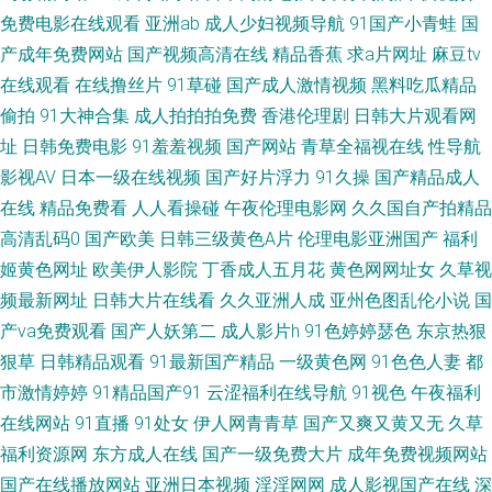
免费电影在线观看
亚洲ab
成人少妇视频导航
91国产小青蛙
国
破处视频 东京热成人在线 老湿机激情影视 三级AV网站 69福利影院 大香蕉
产成年免费网站
国产视频高清在线
精品香蕉
求a片网址
麻豆tv
在线观看
在线撸丝片
91草碰
国产成人激情视频
黑料吃瓜精品
AV大香蕉 久草资源精品在线 日本毛茸茸 一本到高清无码 AV午夜迷奸 国产丝
偷拍
91大神合集
成人拍拍拍免费
香港伦理剧
日韩大片观看网
袜熟女 欧美AⅤ在线观看 四虎福利导航 91免费网页链接 国产ts性爱观看 美女
址
日韩免费电影
91羞羞视频
国产网站
青草全福视在线
性导航
影视AV
日本一级在线视频
国产好片浮力
91久操
国产精品成人
草逼 天天草草天天色色 91视频久久 欧美日韩第二站 91操操操操操操 成人刺
在线
精品免费看
人人看操碰
午夜伦理电影网
久久国自产拍精品
高清乱码0
国产欧美
日韩三级黄色A片
伦理电影亚洲国产
福利
激91 久操超碰 日本黄色wwww 91超碰在线咨询 成人小网站 另类色亚洲 午
姬黄色网址
欧美伊人影院
丁香成人五月花
黄色网网址女
久草视
频最新网址
日韩大片在线看
久久亚洲人成
亚州色图乱伦小说
国
夜91视频 91素人约啪 豆花成人精品 老湿机撸 日韩欧美一道 91传媒网 大香
产va免费观看
国产人妖第二
成人影片h
91色婷婷瑟色
东京热狠
狠草
日韩精品观看
91最新国产精品
一级黄色网
91色色人妻
都
蕉伊人毛 欧美ⅤA 午夜仑理 99超碰美女 免费上网看AV 无码片站chui 97福利
市激情婷婷
91精品国产91
云涩福利在线导航
91视色
午夜福利
网 国产红杏导航 欧美Aⅴ视频 婷婷瑟瑟在线 91色禁 国产AAA级毛片 青青草
在线网站
91直播
91处女
伊人网青青草
国产又爽又黄又无
久草
福利资源网
东方成人在线
国产一级免费大片
成年免费视频网站
福利导航 91PRON视频 成人黄色三级 久久天天伊人 四虎精品91 91免费网页
国产在线播放网站
亚洲日本视频
淫淫网网
成人影视国产在线
深