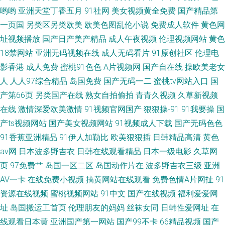
哟哟
亚洲天堂丁香五月
91社网
美女视频黄全免费
国产精品第
一页国
另类区另类欧美
欧美色图乱伦小说
免费成人软件
黄色网
址视频播放
国产日产美产精品
成人午夜视频
伦理视频网站
黄色
18禁网站
亚洲无码视频在线
成人无码看片
91原创社区
伦理电
影香港
成人免费
蜜桃91色色
A片视频网
国产自在线
操欧美老女
人
人人97综合精品
岛国免费
国产无码一二
蜜桃tv网站入口
国
产第66页
另类国产在线
熟女自拍偷拍
青青久视频
久草新视频
在线
激情深爱欧美激情
91视频官网国产
狠狠操-91
91我要操
国
产ts视频网站
国产美女视频网站
91视频成人下载
国产无码色色
91香蕉亚洲精品
91伊人加勒比
欧美狠狠插
日韩精品高清
黄色
av网
日本波多野吉衣
日韩在线观看精品
日本一级电影
久草网
页
97免费艹
岛国一区二区
岛国动作片在
波多野吉衣三级
亚洲
AV一卡
在线免费小视频
搞黄网站在线观看
免费色情A片网扯
91
资源在线视频
蜜桃视频网站
91中文
国产在线视频
福利爱爱网
址
岛国搬运工首页
伦理朋友的妈妈
丝袜女同
日韩性爱网址
在
线观看日本黄
亚洲国产第一网站
国产99不卡
66精品视频
国产