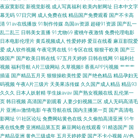
夜寂寞影院
新视觉影视
成人写真福利
欧美内射网址
日本中文字
幕无码
97日穴网
成人免费在线
精品国产免费观看
国产不卡高
清
91av在线播放
91制作传媒
岛国av资源
超碰91资源
国产乱一
乱二乱三
日韩美女直播
91尤物69
蜜桃午夜激情
免费伦理电影
日本电影伦理片
黄瓜视频成人
性爱婷婷
爱豆在线看
麻豆影院爱
爱
成人软件视频
午夜宅男在线
91专区在线
狠狠干欧美
国产三
级国产
国产欧美日韩在线
97五月天婷婷
日韩在线网
91福利社
视频
福利导航
A片三级网站
久草视频8
香蕉APP污视频
艹艹艹
插逼
国产精品五月天
狠狠操欧美性爱
国产绝色精品
精品孕妇无
码视频
午夜A片三级片
天美果冻传媒
久久国产成人精品
精品93
久久久
日本人妖射精
学生妹avav
国产熟女视频在线
乱伦第一
页
韩日视频
高清国产剧观看
人妻少妇视频二区
成人无码高清毛
片
亚洲av激情电影
午夜导航在线
国内主播第一页
国产高清电
影网址
91社区论坛
免费网站黄色在线
久久偷拍高清亚洲
91午
夜在线免费
亚洲精品第五页
麻豆网站在线观看
91精选国产
国
产精品亚洲
黄色三级成年
五月天婷婷爱
国产不卡小视频
AV色