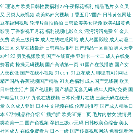
91理论片
欧美日韩性爱福利
av午夜探花福利
精品毛片
久久叉
叉
另类人妖视频
欧美熟妇穴视频
丁香五月V国产
日韩黄色网址
豆花福利视频
轮理片自拍偷拍
日韩欧美美女视频
欧美A级黄色
影院
丁香影视五月花
福利视频电影久久
污污污污免费
91金典
免费
欧美三级日本
成人在线吃瓜网站
成人岛国影院
成人动漫二
区三区
久草在线最新
日韩精品推荐
国产精品一区自拍
男人天堂
a片123
另类视频欧美
国产在线直播
亚洲卡一卡二
成人在线免
费看黄
操操无码视频
国产高清第一页
91国产在线播放
国产女
人夜夜做
国产在线小视频
91com
91豆花成人
哪里有A片网址
精产国品
香蕉视频国产精品
91九色福利
成人国产无线视
欧美
日韩性生活片
国产伦理剧
国产精品无套无码
成年人网站免费
国
产精品1000
91九色在线视频
日本伦理片在线
三级无码在线天
堂
久久成人亚洲
日本中文视频在线
伦理剧推荐
国产成人精品日
本
97甜桃品种介绍
91插插插
欧美SE第二页
毛片内射女
激情另
类欧美一二
国产色视频
孕妇三级av无码
日韩欧美色综合
美女
社区成人
在线免费看片
日本一级
国产传媒视频网站
免费观看污