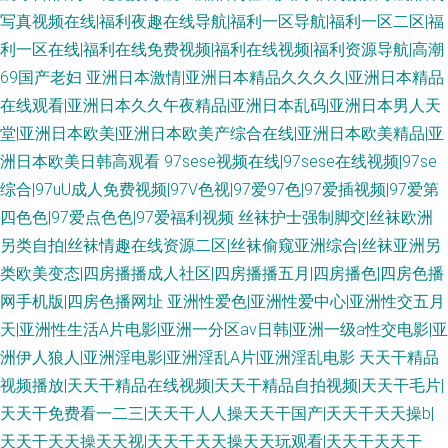
写真视频在线|福利夜趣在线导航|福利一区导航|福利一区二区|福
利一区在线|福利在线免费视频|福利在线视频|福利资源导航|高潮
69国产老妇
亚洲日本激情|亚洲日本精品久久久久|亚洲日本精品
在线观看|亚洲日本久久午夜精品|亚洲日本乱码|亚洲日本男人天
堂|亚洲日本欧美|亚洲日本欧美产综合在线|亚洲日本欧美精品|亚
洲日本欧美日韩高观看
97sese视频在线|97sese在线视频|97se
综合|97uU成人免费视频|97V色视|97爱97色|97爱插视频|97爱第
四色色|97爱点色色|97爱福利视频
丝袜护士强制脚交|丝袜欧洲
另类自拍|丝袜情趣在线资源二区|丝袜偷窥亚洲综合|丝袜亚洲另
类欧美变态|四房播播成人社区|四房播播五月|四房播色|四房色播
网手机版|四房色播网址
亚洲性爱色|亚洲性爱中心|亚洲性交五月
天|亚洲性生活A片电影|亚洲一分区av日韩|亚洲一级a性交电影|亚
洲伊人狼人|亚洲淫电影|亚洲淫乱A片|亚洲淫乱电影
天天干精品
视频播放|天天干精品在线视频|天天干精品自拍视频|天天干毛片|
天天干免费看一二三|天天干人人操天天干国产|天天干天天操b|
天天干天天操天天视|天天干天天操天天玩观看|天天干天天干