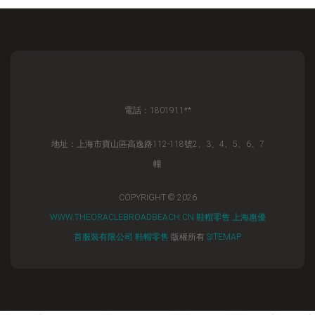
電話：1801911**
地址：上海市寶山區高逸路112-118號2、3、4、5、6、7
幢
COPYRIGHT © 2026
WWW.THEORACLEBROADBEACH.CN
鞋帽零售
上海惠優
首服裝有限公司
鞋帽零售
版權所有
SITEMAP