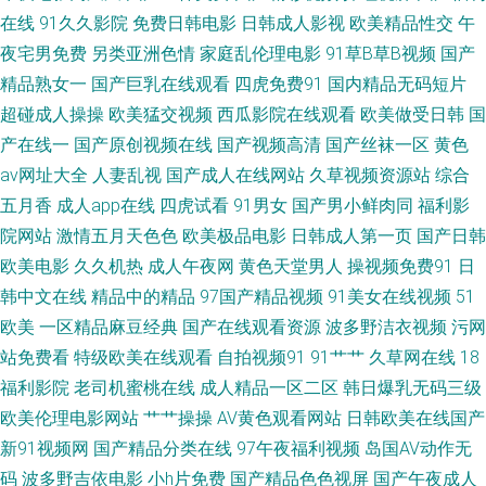
在线
91久久影院
免费日韩电影
日韩成人影视
欧美精品性交
午
后入极品jK 超碰97打炮偷拍 国产精品9 久草久色首页 微拍视频福利
夜宅男免费
另类亚洲色情
家庭乱伦理电影
91草B草B视频
国产
wwwav1泰国 狼人色大香蕉 日本免费www 91狼友之家 精东黄瓜91 色综合
精品熟女一
国产巨乳在线观看
四虎免费91
国内精品无码短片
超碰成人操操
欧美猛交视频
西瓜影院在线观看
欧美做受日韩
国
图区10p av蜜桃网 黄色A片导航 人妖aV成人电影 91视频最新网址 国产欧美
产在线一
国产原创视频在线
国产视频高清
国产丝袜一区
黄色
av网址大全
人妻乱视
国产成人在线网站
久草视频资源站
综合
精品啪啪 四虎音影 av网站总导航 欧美怡春院 亚洲成人WWW 成人不卡视频
五月香
成人app在线
四虎试看
91男女
国产男小鲜肉同
福利影
院网站
激情五月天色色
欧美极品电影
日韩成人第一页
国产日韩
欧美性交派对 亚洲黄色网战 99福利视频 国产射精视频 美女精品 日韩生话v
欧美电影
久久机热
成人午夜网
黄色天堂男人
操视频免费91
日
韩中文在线
精品中的精品
97国产精品视频
91美女在线视频
51
片 亚洲欧美bt 91在线性爱影院 丁香爱爱诱惑 九一福利网 欧美性交免费网站
欧美
一区精品麻豆经典
国产在线观看资源
波多野洁衣视频
污网
丝袜足交网址 91久久a 超碰99热 国产精品乱仑 玖草在线 日韩伦理 91给我女
站免费看
特级欧美在线观看
自拍视频91
91艹艹
久草网在线
18
福利影院
老司机蜜桃在线
成人精品一区二区
韩日爆乳无码三级
成人 超碰ts国产精品 黑人精品区97 欧美性爱综合 无码转区 91com视频 俺去
欧美伦理电影网站
艹艹操操
AV黄色观看网站
日韩欧美在线国产
新91视频网
国产精品分类在线
97午夜福利视频
岛国AV动作无
也激情文学 精品日韩 欧美淫秽a片 探花久操 岛国免费在线观看 欧美一级方
码
波多野吉依电影
小h片免费
国产精品色色视屏
国产午夜成人