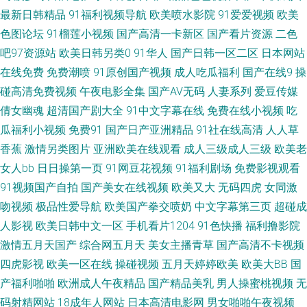
最新日韩精品
91福利视频导航
欧美喷水影院
91爱爱视频
欧美
性交综合网 超碰AV在线 黄网址在线看 欧美色色综合 午夜91 黑料网制服丝袜
色图论坛
91榴莲小视频
国产高清一卡新区
国产看片资源
二色
吧97资源站
欧美日韩另类0
91华人
国产日韩一区二区
日本网站
日本性交 亚洲女性黄页网站 白丝自慰潮睡91 韩日色网址 欧洲一区二区 香蕉
在线免费
免费潮喷
91原创国产视频
成人吃瓜福利
国产在线9
操
网站在线 91视频cn 男女91免费观看 69Av片 超碰青青操 老司机桃花网 白丝
碰高清免费视频
午夜电影全集
国产AV无码
人妻系列
爱豆传媒
倩女幽魂
超清国产剧大全
91中文字幕在线
免费在线小视频
吃
黄91 九九热艹 人妖操男人黄色 亚洲黄色网址大全 97超碰欧美亚洲 户外露出
瓜福利小视频
免费91
国产日产亚洲精品
91社在线高清
人人草
香蕉
激情另类图片
亚洲欧美在线观看
成人三级成人三级
欧美老
欧美性爱100P 午夜欧美性爱 91视频w 成人免费福利 欧美色图p 午夜国产福
女人bb
日日操第一页
91网豆花视频
91福利剧场
免费影视观看
91视频国产自拍
国产美女在线视频
欧美又大
无码四虎
女同激
利看片 91尤物18 国产豆花AV区 狼友福利群 日本无码三级 亚洲无码六月天
吻视频
极品性爱导航
欧美国产拳交喷奶
中文字幕第三页
超碰成
wwwA片 国厂一区 免费黄色片子 性爱射精福利社 91在线白丝 豆花91网 欧
人影视
欧美日韩中文一区
手机看片1204
91色快播
福利撸影院
激情五月天国产
综合网五月天
美女主播青草
国产高清不卡视频
美波霸OL在线 国产肛交在线视频 偷拍网址 91在线播放专区 大香蕉伊人五月
四虎影视
欧美一区在线
操碰视频
五月天婷婷欧美
欧美大BB
国
产福利啪啪
欧洲成人午夜精品
国产精品美乳
男人操蜜桃视频
无
麻豆果冻大香蕉 午夜探花 AV黃色 国产微拍 欧美成人2穴网 五月久久福利 91
码射精网站
18成年人网站
日本高清电影网
男女啪啪午夜视频