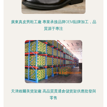
廣東真皮男鞋工廠 專業承接品牌OEM貼牌加工，品
質源于專注
天津維爾美貨架廠 高品質貫通倉儲貨架供應批發與
零售