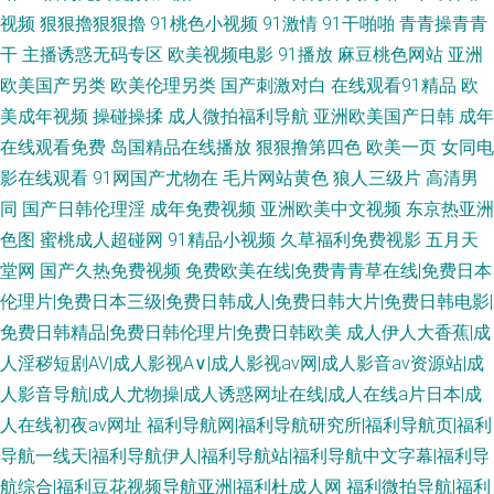
视频
狠狠擼狠狠擼
91桃色小视频
91激情
91干啪啪
青青操青青
干
主播诱惑无码专区
欧美视频电影
91播放
麻豆桃色网站
亚洲
欧美国产另类
欧美伦理另类
国产刺激对白
在线观看91精品
欧
美成年视频
操碰操揉
成人微拍福利导航
亚洲欧美国产日韩
成年
在线观看免费
岛国精品在线播放
狠狠撸第四色
欧美一页
女同电
影在线观看
91网国产尤物在
毛片网站黄色
狼人三级片
高清男
同
国产日韩伦理淫
成年免费视频
亚洲欧美中文视频
东京热亚洲
色图
蜜桃成人超碰网
91精品小视频
久草福利免费视影
五月天
堂网
国产久热免费视频
免费欧美在线|免费青青草在线|免费日本
伦理片|免费日本三级|免费日韩成人|免费日韩大片|免费日韩电影|
免费日韩精品|免费日韩伦理片|免费日韩欧美
成人伊人大香蕉|成
人淫秽短剧AV|成人影视A∨|成人影视av网|成人影音av资源站|成
人影音导航|成人尤物操|成人诱惑网址在线|成人在线a片日本|成
人在线初夜av网址
福利导航网|福利导航研究所|福利导航页|福利
导航一线天|福利导航伊人|福利导航站|福利导航中文字幕|福利导
航综合|福利豆花视频导航亚洲|福利杜成人网
福利微拍导航|福利