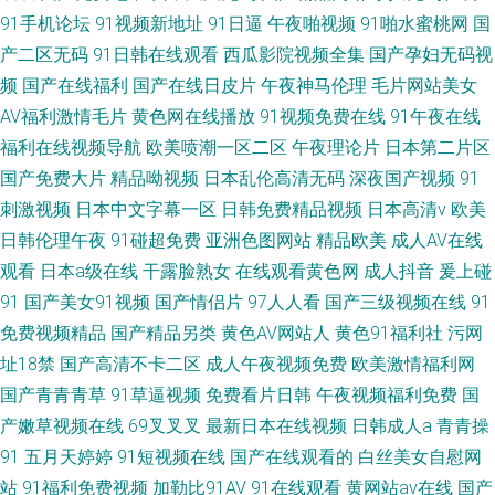
91手机论坛
91视频新地址
91日逼
午夜啪视频
91啪水蜜桃网
国
产二区无码
91日韩在线观看
西瓜影院视频全集
国产孕妇无码视
频
国产在线福利
国产在线日皮片
午夜神马伦理
毛片网站美女
AV福利激情毛片
黄色网在线播放
91视频免费在线
91午夜在线
福利在线视频导航
欧美喷潮一区二区
午夜理论片
日本第二片区
国产免费大片
精品呦视频
日本乱伦高清无码
深夜国产视频
91
刺激视频
日本中文字幕一区
日韩免费精品视频
日本高清v
欧美
日韩伦理午夜
91碰超免费
亚洲色图网站
精品欧美
成人AV在线
观看
日本a级在线
干露脸熟女
在线观看黄色网
成人抖音
爰上碰
91
国产美女91视频
国产情侣片
97人人看
国产三级视频在线
91
免费视频精品
国产精品另类
黄色AV网站人
黄色91福利社
污网
址18禁
国产高清不卡二区
成人午夜视频免费
欧美激情福利网
国产青青青草
91草逼视频
免费看片日韩
午夜视频福利免费
国
产嫩草视频在线
69叉叉叉
最新日本在线视频
日韩成人a
青青操
91
五月天婷婷
91短视频在线
国产在线观看的
白丝美女自慰网
站
91福利免费视频
加勒比91AV
91在线观看
黄网站av在线
国产