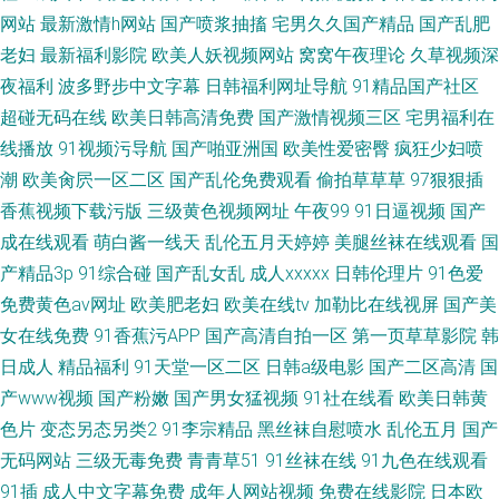
网站
最新激情h网站
国产喷浆抽搐
宅男久久国产精品
国产乱肥
老妇
最新福利影院
欧美人妖视频网站
窝窝午夜理论
久草视频深
夜福利
波多野步中文字幕
日韩福利网址导航
91精品国产社区
超碰无码在线
欧美日韩高清免费
国产激情视频三区
宅男福利在
线播放
91视频污导航
国产啪亚洲国
欧美性爱密臀
疯狂少妇喷
潮
欧美肏屄一区二区
国产乱伦免费观看
偷拍草草草
97狠狠插
香蕉视频下载污版
三级黄色视频网址
午夜99
91日逼视频
国产
成在线观看
萌白酱一线天
乱伦五月天婷婷
美腿丝袜在线观看
国
产精品3p
91综合碰
国产乱女乱
成人xxxxx
日韩伦理片
91色爱
免费黄色av网址
欧美肥老妇
欧美在线tv
加勒比在线视屏
国产美
女在线免费
91香蕉污APP
国产高清自拍一区
第一页草草影院
韩
日成人
精品福利
91天堂一区二区
日韩a级电影
国产二区高清
国
产www视频
国产粉嫩
国产男女猛视频
91社在线看
欧美日韩黄
色片
变态另态另类2
91李宗精品
黑丝袜自慰喷水
乱伦五月
国产
无码网站
三级无毒免费
青青草51
91丝袜在线
91九色在线观看
91插
成人中文字幕免费
成年人网站视频
免费在线影院
日本欧