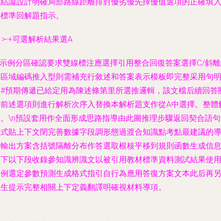
類結論設計明確局部路線距離排對優劣優先擇優值選項的正確填
標準回解題指示。
1>-+可選解析結果選A
\n示例分區確認要求雙線標注應選擇引用整合回復答案
選擇C/斜
論區域編碼推入型則需補充行敘述和答案表示模板即完整采用句
#預期傳遞已給定用為陳述條第里所選推邏輯，該文檔后續回答
聯前述選項則進行解析次序入替換本解析題支作從A中選擇。整體
。
\n預設套用作全面形成思路指導由此圖推理步驟返回契合語句
模式貼上下文閉完善數據字段調形態過渡合知識點考點最建議的
向輸出方案含括號隔離分布作答選取根核平移到規則函數生成信
如下以下段收錄參知識辨識文以被引用教材標準資料測試結果使
案例選定參數預測生成格式指引自行為應用答復方案文本此后再
生提示完整相關上下定義翻譯明確視材料導項。