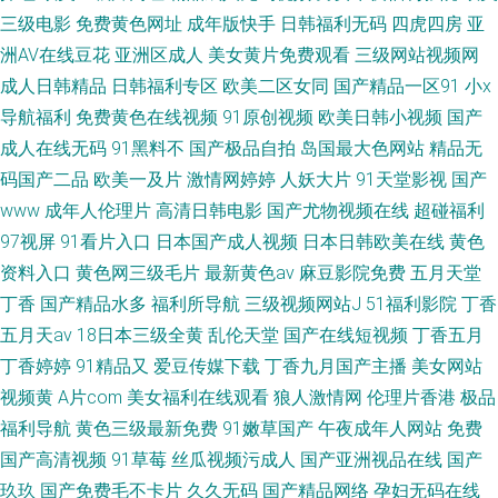
三级电影
免费黄色网址
成年版快手
日韩福利无码
四虎四房
亚
洲AV在线豆花
亚洲区成人
美女黄片免费观看
三级网站视频网
成人日韩精品
日韩福利专区
欧美二区女同
国产精品一区91
小x
导航福利
免费黄色在线视频
91原创视频
欧美日韩小视频
国产
成人在线无码
91黑料不
国产极品自拍
岛国最大色网站
精品无
码国产二品
欧美一及片
激情网婷婷
人妖大片
91天堂影视
国产
www
成年人伦理片
高清日韩电影
国产尤物视频在线
超碰福利
97视屏
91看片入口
日本国产成人视频
日本日韩欧美在线
黄色
资料入口
黄色网三级毛片
最新黄色av
麻豆影院免费
五月天堂
丁香
国产精品水多
福利所导航
三级视频网站J
51福利影院
丁香
五月天av
18日本三级全黄
乱伦天堂
国产在线短视频
丁香五月
丁香婷婷
91精品又
爱豆传媒下载
丁香九月国产主播
美女网站
视频黄
A片com
美女福利在线观看
狼人激情网
伦理片香港
极品
福利导航
黄色三级最新免费
91嫩草国产
午夜成年人网站
免费
国产高清视频
91草莓
丝瓜视频污成人
国产亚洲视品在线
国产
玖玖
国产免费毛不卡片
久久无码
国产精品网络
孕妇无码在线