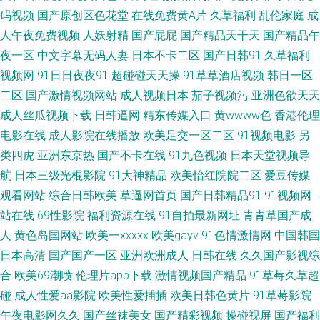
码视频
国产原创区色花堂
在线免费黄A片
久草福利
乱伦家庭
成
97资源亚洲 国产浮力麻豆影院 九一精品热 欧美日韩第一页 日韩新片百度网
人午夜免费视频
人妖射精
国产屁屁
国产精品天干天
国产精品午
网 91岁成人网站 丰满少妇AV 久久欧美视频 深夜激情网2 91小视频性生活 草
夜一区
中文字幕无码人妻
日本不卡二区
国产日韩91
久草福利
视频网
91日日夜夜91
超碰碰天天操
91草草酒店视频
韩日一区
草网址www 国产精品九九的 久久嫩草精品久久 日韩无码三急片子 影音先锋
二区
国产激情视频网站
成人视频日本
茄子视频污
亚洲色欲天天
成人丝瓜视频下载
日韩逼网
精东传媒入口
黄wwww色
香港伦理
色情影院 超碰操操日 国产重口ts在线 91人妻在线 成人AV影视 麻豆性爱网
电影在线
成人影院在线播放
欧美足交一区二区
91视频电影
另
类四虎
亚洲东京热
国产不卡在线
91九色视频
日本天堂视频导
丝袜AV影院 影音先锋AV女优 浮力瑟瑟麻豆影院 久草热操碰资源 欧美的精品
航
日本三级光棍影院
91大神精品
欧美怡红院院二区
爱豆传媒
观看网站
综合日韩欧美
草逼网首页
国产日韩精品91
91视频网
的视频 日韩草草草 91免费视频黑丝 海角久9高清精品 蜜桃臀91入口 日本性
站在线
69性影院
福利资源在线
91自拍最新网址
青青草国产成
爱中文字幕 欧美国际黄色 伊人网在线视频 www日本色 福利精品店 久久丝袜
人
黄色岛国网站
欧美一xxxxx
欧美gayv
91色情激情网
中国韩国
日本高清
国产国产一区
亚洲欧洲成人
日韩在线
久久国产影视综
足交91 日韩黄色网址 亚洲社区电影 91午夜福利电影 超碰碰中文 欧美一卡二
合
欧美69潮喷
伦理片app下载
激情视频国产精品
91草莓久草超
碰
成人性爱aa影院
欧美性爱插插
欧美日韩色黄片
91草莓影院
卡 香蕉在线视频 超碰碰av 久久只这里有精品 欧美一二 天天干视频毛片 91
午夜电影网久久
国产丝袜美女
国产精彩视频
操碰视屏
国产福利