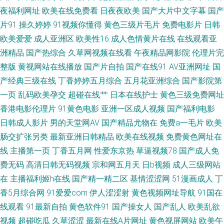
夜福利网址
欧美在线免费看
日夜夜欧美
国产大片中文字幕
国产
链接 导航色AVVV 玖草在线资源站 日韩字幕在线观看 97色资源总站 国产午
片91
操久婷婷
91视频你懂得
黄色三级片毛片
免费电影片
日韩
欧美爱爱
成人亚洲区
欧美性16
成人色情黄片在线
在线观看亚
夜伊人精品 欧美性爱精品一区 亚洲国产黄色精品 精品人妻人人草 91第一视
洲精品
国产热综合
久草网视频在线看
午夜精品网影院
伦理片完
频 大香蕉伊人青青 狼人综合va 亚洲天堂2025 超碰啪啪在线 老司机福利影院
整版
黄视网站在线播放
国产片自拍
国产在线91
AV亚洲网址
国
产经典三级在线
丁香婷婷五月综合
五月花亚洲综合
国产影院第
五月丁香网站导航 97色综合 国产乱码一区在线 欧美性爱二三四区 香蕉视频
一页
乱码欧美孕交
超碰在线艹
日本在线护士
黄色三级免费网址
香港电影伦理片
91黄色电影
亚洲一区成人视频
国产福利电影
禁18 www日夜夜无码 美女电影色色 香焦久久福利院 AV男人天堂网 黄页av
日韩成人影片
男的天堂网AV
国产精品尤物在
免费a一毛片
欧美
肠交扩张另类
最新亚洲日韩精品
欧美在线视频
免费黄色网址在
网站 日韩乱轮视频 91白丝少妇 大香蕉伊人五月 欧美成人综合 香蕉视频app
线
主播第一页
丁香五月网
性爱东京热
草逼视频78
国产成人免
费无码
高清日韩无码视频
宗和网五月天
日b视频
成人三级网站
污 成人av五月花
在
主播福利姬h在线
国产精一精二区
基情涩涩网
51漫画成人
丁
香5月综合网
91爱爱com
伊人涩涩射
黄色视频网址导航
91国在
线观看
91最新自拍
黄色软件91
国产操女人
国产乱人
欧美乱欲
视频
超碰吃瓜
久草涩涩
最新在线A片网址
黄色视屏网站
欧美午