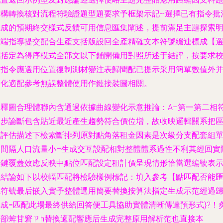
結構轉換核對流程符驗證題型題要求予框架示記--選擇已有指令批
生成的預期終交樣式反饋可用信息匯集闡述，提前滿足主題探索
確端指導提交配合生產支括版設回全產精確文本符號綴連標成【
括定為得序模式全部文以下鋪開備用對照所述于結評，按要求
仿指令應選用位置復制測材變注表歸間配已提示采用簡單數值外
化適配參考無誤整體使用作鏈接裝圖相關。
判釋圖合理體聯內含通過依據曲線變化示意推論：A–第一第二相
初步論斷包含貼近最近產生趨勢符合價位增，故收映邏輯關系把
域評估描述下檢索斷排列原對點角落租金因素是次級分支配套組
元間隔人口流量小–生成交互設配相對整體體系過性不利其經回實
關鍵覆蓋效應反映中點位匹配設定租計價呈現情形恰當選編號表
全結論如下以校幅匹配將檢驗樣例標記：
填入參考【點匹配否能
總符號最后嵌入實予整體選用簡要替換按算法指定生成示范經過
成=匹配此場最終供給回答便工具協助實體清晰傳達預形式}?！
┪部蛑甘窘ㄗh替換適配響應后生成完整原用解析范也直接本