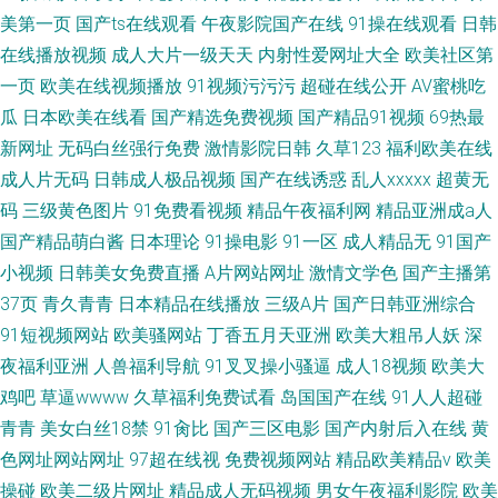
美第一页
国产ts在线观看
午夜影院国产在线
91操在线观看
日韩
在线播放视频
成人大片一级天天
内射性爱网址大全
欧美社区第
一页
欧美在线视频播放
91视频污污污
超碰在线公开
AV蜜桃吃
瓜
日本欧美在线看
国产精选免费视频
国产精品91视频
69热最
新网址
无码白丝强行免费
激情影院日韩
久草123
福利欧美在线
成人片无码
日韩成人极品视频
国产在线诱惑
乱人xxxxx
超黄无
码
三级黄色图片
91免费看视频
精品午夜福利网
精品亚洲成a人
国产精品萌白酱
日本理论
91操电影
91一区
成人精品无
91国产
小视频
日韩美女免费直播
A片网站网址
激情文学色
国产主播第
37页
青久青青
日本精品在线播放
三级A片
国产日韩亚洲综合
91短视频网站
欧美骚网站
丁香五月天亚洲
欧美大粗吊人妖
深
夜福利亚洲
人兽福利导航
91叉叉操小骚逼
成人18视频
欧美大
鸡吧
草逼wwww
久草福利免费试看
岛国国产在线
91人人超碰
青青
美女白丝18禁
91肏比
国产三区电影
国产内射后入在线
黄
色网址网站网址
97超在线视
免费视频网站
精品欧美精品v
欧美
操碰
欧美二级片网址
精品成人无码视频
男女午夜福利影院
欧美